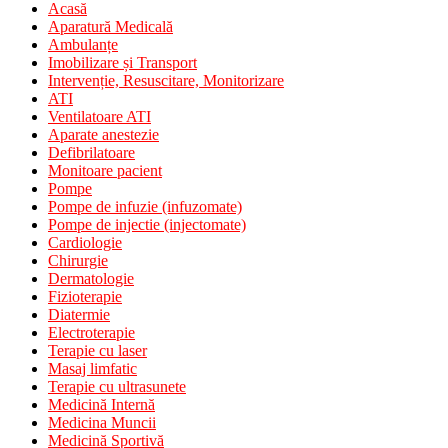
Acasă
Aparatură Medicală
Ambulanțe
Imobilizare și Transport
Intervenție, Resuscitare, Monitorizare
ATI
Ventilatoare ATI
Aparate anestezie
Defibrilatoare
Monitoare pacient
Pompe
Pompe de infuzie (infuzomate)
Pompe de injectie (injectomate)
Cardiologie
Chirurgie
Dermatologie
Fizioterapie
Diatermie
Electroterapie
Terapie cu laser
Masaj limfatic
Terapie cu ultrasunete
Medicină Internă
Medicina Muncii
Medicină Sportivă