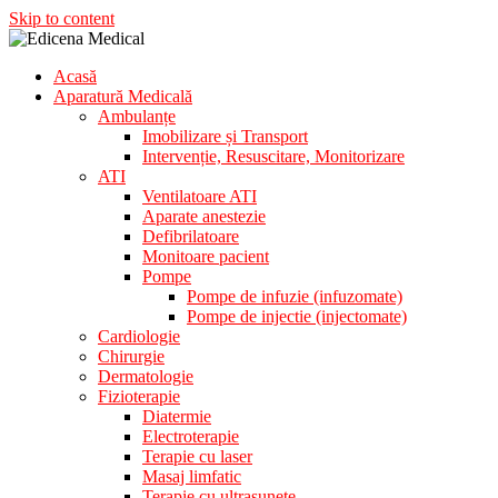
Skip to content
Acasă
Aparatura Medicala
Aparatură Medicală
Edicena Medical
Ambulanțe
Imobilizare și Transport
Intervenție, Resuscitare, Monitorizare
ATI
Ventilatoare ATI
Aparate anestezie
Defibrilatoare
Monitoare pacient
Pompe
Pompe de infuzie (infuzomate)
Pompe de injectie (injectomate)
Cardiologie
Chirurgie
Dermatologie
Fizioterapie
Diatermie
Electroterapie
Terapie cu laser
Masaj limfatic
Terapie cu ultrasunete