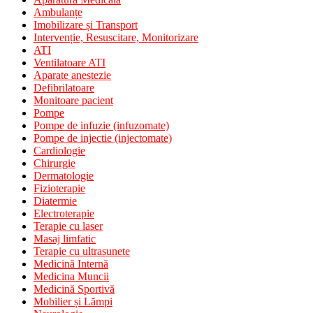
Ambulanțe
Imobilizare și Transport
Intervenție, Resuscitare, Monitorizare
ATI
Ventilatoare ATI
Aparate anestezie
Defibrilatoare
Monitoare pacient
Pompe
Pompe de infuzie (infuzomate)
Pompe de injectie (injectomate)
Cardiologie
Chirurgie
Dermatologie
Fizioterapie
Diatermie
Electroterapie
Terapie cu laser
Masaj limfatic
Terapie cu ultrasunete
Medicină Internă
Medicina Muncii
Medicină Sportivă
Mobilier și Lămpi