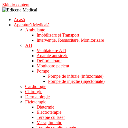
Skip to content
Acasă
Aparatura Medicala
Aparatură Medicală
Edicena Medical
Ambulanțe
Imobilizare și Transport
Intervenție, Resuscitare, Monitorizare
ATI
Ventilatoare ATI
Aparate anestezie
Defibrilatoare
Monitoare pacient
Pompe
Pompe de infuzie (infuzomate)
Pompe de injectie (injectomate)
Cardiologie
Chirurgie
Dermatologie
Fizioterapie
Diatermie
Electroterapie
Terapie cu laser
Masaj limfatic
Terapie cu ultrasunete