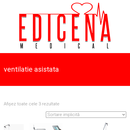
Skip
to
content
Aparatura
Edicena
Medicala
ventilatie asistata
Medical
Afișez toate cele 3 rezultate