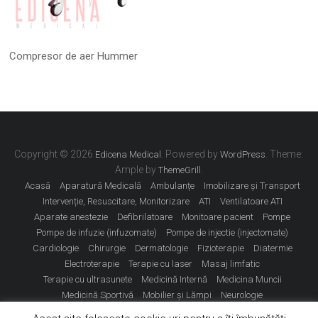
Compresor de aer Hummer
Copyright © 2026
. Powered by
. Theme:
Edicena Medical
WordPress
Ample by
.
ThemeGrill
Acasă
Aparatură Medicală
Ambulanțe
Imobilizare și Transport
Intervenție, Resuscitare, Monitorizare
ATI
Ventilatoare ATI
Aparate anestezie
Defibrilatoare
Monitoare pacient
Pompe
Pompe de infuzie (infuzomate)
Pompe de injectie (injectomate)
Cardiologie
Chirurgie
Dermatologie
Fizioterapie
Diatermie
Electroterapie
Terapie cu laser
Masaj limfatic
Terapie cu ultrasunete
Medicină Internă
Medicina Muncii
Medicină Sportivă
Mobilier și Lămpi
Neurologie
Obstetrică Ginecologie
Oftalmologie
ORL
Sterilizare
Contact