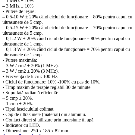
– 1 MHz ± 10%
– 3 MHz ± 10%
• Putere de ieșire:
– 0,5-10 W ± 20% când ciclul de funcționare = 80% pentru capul cu
ultrasunete de 5 cmp.
– 0,5-15 W ± 20% când ciclul de funcționare = 70% pentru capul cu
ultrasunete de 5 cmp.
– 0,1-2 W ± 20% când ciclul de funcționare = 80% pentru capul cu
ultrasunete de 1 cmp.
– 0,1-3 W ± 20% când ciclul de funcționare = 70% pentru capul cu
ultrasunete de 1 cmp.
• Putere maximăa:
– 3 W / cm2 ± 20% (1 MHz).
– 3 W / cm2 ± 20% (3 MHz).
• Frecvența de lucru: 100 Hz.
• Ciclul de funcționare: 10% -100% cu pas de 10%.
• Timp maxim de terapie reglabil 30 de minute.
• Suprafață radiantă eficientă:
– 5 cmp ± 20%.
– 1 cmp ± 20%.
• Tipul fasciculului colimat.
• Cap de ultrasunete (material) din aluminiu.
• Contact direct și utilizare prin imersiune în apă.
• Indicator cu LED.
• Dimensiune: 250 x 185 x 82 mm.