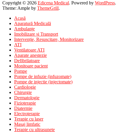
Copyright © 2026
Edicena Medical
. Powered by
WordPress
.
Theme: Ample by
ThemeGrill
.
Acasă
Aparatură Medicală
Ambulanțe
Imobilizare și Transport
Intervenție, Resuscitare, Monitorizare
ATI
Ventilatoare ATI
Aparate anestezie
Defibrilatoare
Monitoare pacient
Pompe
Pompe de infuzie (infuzomate)
Pompe de injectie (injectomate)
Cardiologie
Chirurgie
Dermatologie
Fizioterapie
Diatermie
Electroterapie
Terapie cu laser
Masaj limfatic
Terapie cu ultrasunete