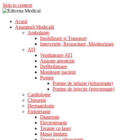
Skip to content
Acasă
Aparatura Medicala
Aparatură Medicală
Edicena Medical
Ambulanțe
Imobilizare și Transport
Intervenție, Resuscitare, Monitorizare
ATI
Ventilatoare ATI
Aparate anestezie
Defibrilatoare
Monitoare pacient
Pompe
Pompe de infuzie (infuzomate)
Pompe de injectie (injectomate)
Cardiologie
Chirurgie
Dermatologie
Fizioterapie
Diatermie
Electroterapie
Terapie cu laser
Masaj limfatic
Terapie cu ultrasunete