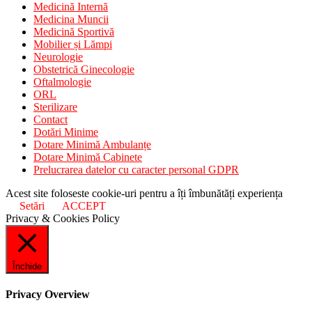
Medicină Internă
Medicina Muncii
Medicină Sportivă
Mobilier și Lămpi
Neurologie
Obstetrică Ginecologie
Oftalmologie
ORL
Sterilizare
Contact
Dotări Minime
Dotare Minimă Ambulanțe
Dotare Minimă Cabinete
Prelucrarea datelor cu caracter personal GDPR
Acest site foloseste cookie-uri pentru a îți îmbunătăți experiența
Setări
ACCEPT
Privacy & Cookies Policy
Închide
Privacy Overview