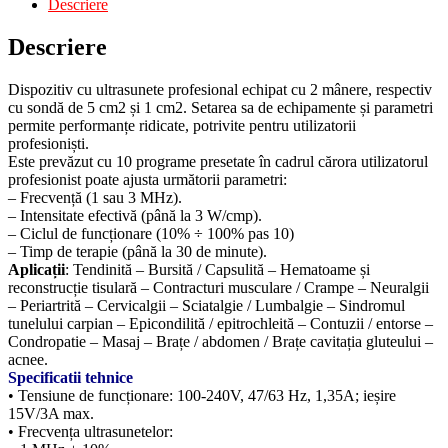
Descriere
Descriere
Dispozitiv cu ultrasunete profesional echipat cu 2 mânere, respectiv
cu sondă de 5 cm2 și 1 cm2. Setarea sa de echipamente și parametri
permite performanțe ridicate, potrivite pentru utilizatorii
profesioniști.
Este prevăzut cu 10 programe presetate în cadrul cărora utilizatorul
profesionist poate ajusta următorii parametri:
– Frecvență (1 sau 3 MHz).
– Intensitate efectivă (până la 3 W/cmp).
– Ciclul de funcționare (10% ÷ 100% pas 10)
– Timp de terapie (până la 30 de minute).
Aplicații
: Tendinită – Bursită / Capsulită – Hematoame și
reconstrucție tisulară – Contracturi musculare / Crampe – Neuralgii
– Periartrită – Cervicalgii – Sciatalgie / Lumbalgie – Sindromul
tunelului carpian – Epicondilită / epitrochleită – Contuzii / entorse –
Condropatie – Masaj – Brațe / abdomen / Brațe cavitația gluteului –
acnee.
Specificatii tehnice
• Tensiune de funcționare: 100-240V, 47/63 Hz, 1,35A; ieșire
15V/3A max.
• Frecvența ultrasunetelor: