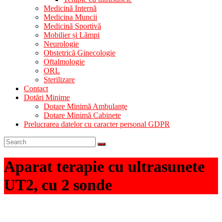
Medicină Internă
Medicina Muncii
Medicină Sportivă
Mobilier și Lămpi
Neurologie
Obstetrică Ginecologie
Oftalmologie
ORL
Sterilizare
Contact
Dotări Minime
Dotare Minimă Ambulanțe
Dotare Minimă Cabinete
Prelucrarea datelor cu caracter personal GDPR
Aparat terapie cu ultrasunete
UT2, cu 2 sonde