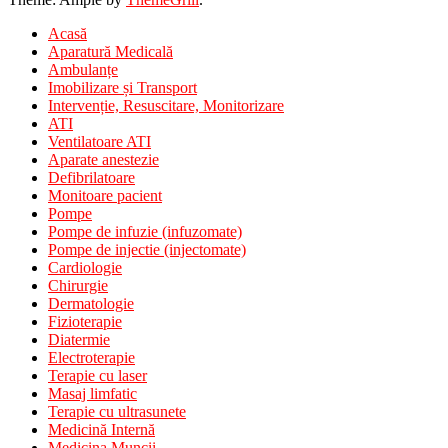
Acasă
Aparatură Medicală
Ambulanțe
Imobilizare și Transport
Intervenție, Resuscitare, Monitorizare
ATI
Ventilatoare ATI
Aparate anestezie
Defibrilatoare
Monitoare pacient
Pompe
Pompe de infuzie (infuzomate)
Pompe de injectie (injectomate)
Cardiologie
Chirurgie
Dermatologie
Fizioterapie
Diatermie
Electroterapie
Terapie cu laser
Masaj limfatic
Terapie cu ultrasunete
Medicină Internă
Medicina Muncii