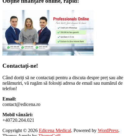
Obține finanțare online, rapid!
Contactați-ne!
Când doriți să ne contactați pentru a discuta despre preț sau alte
nelămuriri, vă rugăm să folosiți adresa de email sau numărul de
telefon!
Email:
contact@edicena.ro
Mobil vânzări:
+40720.204.021
Copyright © 2026
Edicena Medical
. Powered by
WordPress
.
Theme: Ample by
ThemeGrill
.