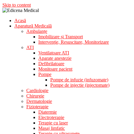
Skip to content
Acasă
Aparatura Medicala
Aparatură Medicală
Edicena Medical
Ambulanțe
Imobilizare și Transport
Intervenție, Resuscitare, Monitorizare
ATI
Ventilatoare ATI
Aparate anestezie
Defibrilatoare
Monitoare pacient
Pompe
Pompe de infuzie (infuzomate)
Pompe de injectie (injectomate)
Cardiologie
Chirurgie
Dermatologie
Fizioterapie
Diatermie
Electroterapie
Terapie cu laser
Masaj limfatic
Terapie cu ultrasunete