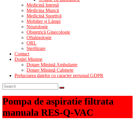
Medicină Internă
Medicina Muncii
Medicină Sportivă
Mobilier și Lămpi
Neurologie
Obstetrică Ginecologie
Oftalmologie
ORL
Sterilizare
Contact
Dotări Minime
Dotare Minimă Ambulanțe
Dotare Minimă Cabinete
Prelucrarea datelor cu caracter personal GDPR
Pompa de aspiratie filtrata
manuala RES-Q-VAC