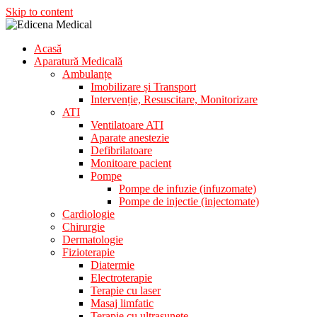
Skip to content
Acasă
Aparatura Medicala
Aparatură Medicală
Edicena Medical
Ambulanțe
Imobilizare și Transport
Intervenție, Resuscitare, Monitorizare
ATI
Ventilatoare ATI
Aparate anestezie
Defibrilatoare
Monitoare pacient
Pompe
Pompe de infuzie (infuzomate)
Pompe de injectie (injectomate)
Cardiologie
Chirurgie
Dermatologie
Fizioterapie
Diatermie
Electroterapie
Terapie cu laser
Masaj limfatic
Terapie cu ultrasunete