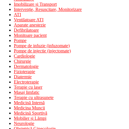
Imobilizare și Transport
Intervenție, Resuscitare, Monitorizare
ATI
Ventilatoare ATI
Aparate anestezie
Defibrilatoare
Monitoare pacient
Pompe
Pompe de infuzie (infuzomate)
Pompe de injectie (injectomate)
Cardiologie
Chirurgie
Dermatologie
Fizioterapie
Diatermie
Electroterapie
Terapie cu laser
Masaj limfatic
Terapie cu ultrasunete
Medicină Internă
Medicina Muncii
Medicină Sportivă
Mobilier și Lămpi
Neurologie
Obstetrică Ginecologie