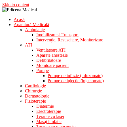
Skip to content
Acasă
Aparatura Medicala
Aparatură Medicală
Edicena Medical
Ambulanțe
Imobilizare și Transport
Intervenție, Resuscitare, Monitorizare
ATI
Ventilatoare ATI
Aparate anestezie
Defibrilatoare
Monitoare pacient
Pompe
Pompe de infuzie (infuzomate)
Pompe de injectie (injectomate)
Cardiologie
Chirurgie
Dermatologie
Fizioterapie
Diatermie
Electroterapie
Terapie cu laser
Masaj limfatic
Terapie cu ultrasunete