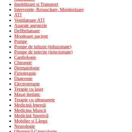
Imobilizare și Transport
Intervenție, Resuscitare, Monitorizare
ATI
Ventilatoare ATI
Aparate anestezie
Defibrilatoare
Monitoare pacient
Pompe
Pompe de infuzie (infuzomate)
Pompe de injectie (injectomate)
Cardiologie
Chirurgie
Dermatologie
Fizioterapie
Diatermie
Electroterapie
Terapie cu laser
Masaj limfatic
Terapie cu ultrasunete
Medicină Internă
Medicina Muncii
Medicină Sportivă
Mobilier și Lămpi
Neurologie
Obstetrică Ginecologie