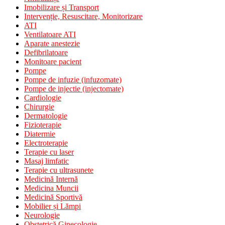
Imobilizare și Transport
Intervenție, Resuscitare, Monitorizare
ATI
Ventilatoare ATI
Aparate anestezie
Defibrilatoare
Monitoare pacient
Pompe
Pompe de infuzie (infuzomate)
Pompe de injectie (injectomate)
Cardiologie
Chirurgie
Dermatologie
Fizioterapie
Diatermie
Electroterapie
Terapie cu laser
Masaj limfatic
Terapie cu ultrasunete
Medicină Internă
Medicina Muncii
Medicină Sportivă
Mobilier și Lămpi
Neurologie
Obstetrică Ginecologie