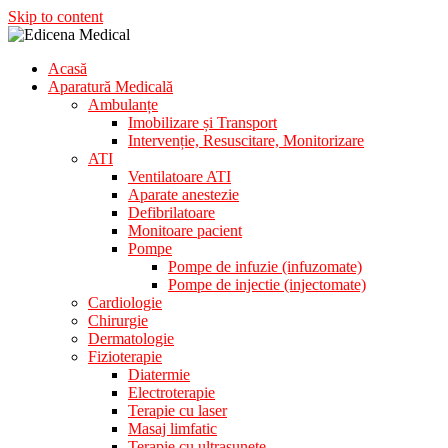
Skip to content
Acasă
Aparatura Medicala
Aparatură Medicală
Edicena Medical
Ambulanțe
Imobilizare și Transport
Intervenție, Resuscitare, Monitorizare
ATI
Ventilatoare ATI
Aparate anestezie
Defibrilatoare
Monitoare pacient
Pompe
Pompe de infuzie (infuzomate)
Pompe de injectie (injectomate)
Cardiologie
Chirurgie
Dermatologie
Fizioterapie
Diatermie
Electroterapie
Terapie cu laser
Masaj limfatic
Terapie cu ultrasunete