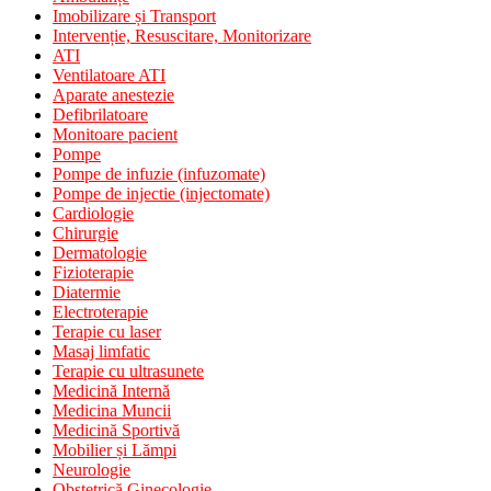
Imobilizare și Transport
Intervenție, Resuscitare, Monitorizare
ATI
Ventilatoare ATI
Aparate anestezie
Defibrilatoare
Monitoare pacient
Pompe
Pompe de infuzie (infuzomate)
Pompe de injectie (injectomate)
Cardiologie
Chirurgie
Dermatologie
Fizioterapie
Diatermie
Electroterapie
Terapie cu laser
Masaj limfatic
Terapie cu ultrasunete
Medicină Internă
Medicina Muncii
Medicină Sportivă
Mobilier și Lămpi
Neurologie
Obstetrică Ginecologie