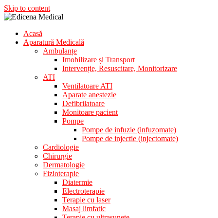
Skip to content
Acasă
Aparatura Medicala
Aparatură Medicală
Edicena Medical
Ambulanțe
Imobilizare și Transport
Intervenție, Resuscitare, Monitorizare
ATI
Ventilatoare ATI
Aparate anestezie
Defibrilatoare
Monitoare pacient
Pompe
Pompe de infuzie (infuzomate)
Pompe de injectie (injectomate)
Cardiologie
Chirurgie
Dermatologie
Fizioterapie
Diatermie
Electroterapie
Terapie cu laser
Masaj limfatic
Terapie cu ultrasunete