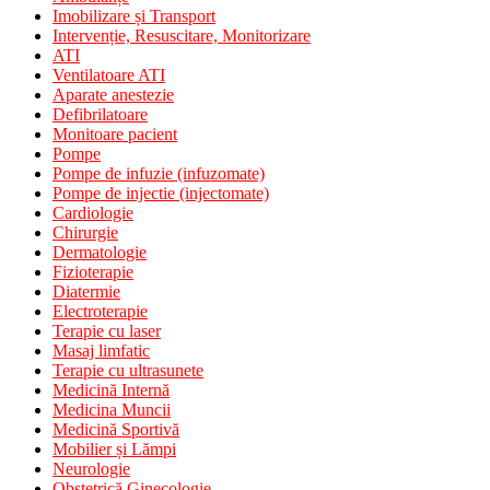
Imobilizare și Transport
Intervenție, Resuscitare, Monitorizare
ATI
Ventilatoare ATI
Aparate anestezie
Defibrilatoare
Monitoare pacient
Pompe
Pompe de infuzie (infuzomate)
Pompe de injectie (injectomate)
Cardiologie
Chirurgie
Dermatologie
Fizioterapie
Diatermie
Electroterapie
Terapie cu laser
Masaj limfatic
Terapie cu ultrasunete
Medicină Internă
Medicina Muncii
Medicină Sportivă
Mobilier și Lămpi
Neurologie
Obstetrică Ginecologie