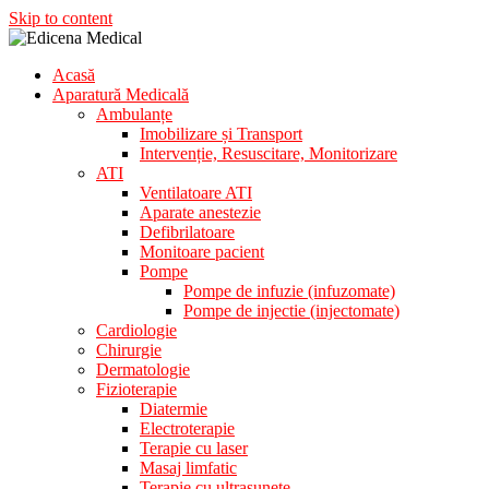
Skip to content
Acasă
Aparatura Medicala
Aparatură Medicală
Edicena Medical
Ambulanțe
Imobilizare și Transport
Intervenție, Resuscitare, Monitorizare
ATI
Ventilatoare ATI
Aparate anestezie
Defibrilatoare
Monitoare pacient
Pompe
Pompe de infuzie (infuzomate)
Pompe de injectie (injectomate)
Cardiologie
Chirurgie
Dermatologie
Fizioterapie
Diatermie
Electroterapie
Terapie cu laser
Masaj limfatic
Terapie cu ultrasunete