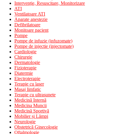
Intervenție, Resuscitare, Monitorizare
ATI
Ventilatoare ATI
Aparate anestezie
Defibrilatoare
Monitoare pacient
Pompe
Pompe de infuzie (infuzomate)
Pompe de injectie (injectomate)
Cardiologie
Chirurgie
Dermatologie
Fizioterapie
Diatermie
Electroterapie
Terapie cu laser
Masaj limfatic
Terapie cu ultrasunete
Medicină Internă
Medicina Muncii
Medicină Sportivă
Mobilier și Lămpi
Neurologie
Obstetrică Ginecologie
Oftalmologie