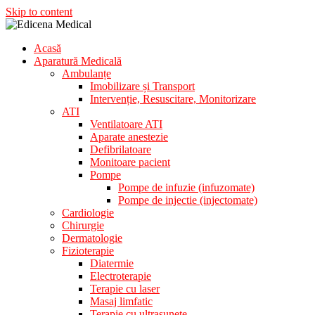
Skip to content
Acasă
Aparatura Medicala
Aparatură Medicală
Edicena Medical
Ambulanțe
Imobilizare și Transport
Intervenție, Resuscitare, Monitorizare
ATI
Ventilatoare ATI
Aparate anestezie
Defibrilatoare
Monitoare pacient
Pompe
Pompe de infuzie (infuzomate)
Pompe de injectie (injectomate)
Cardiologie
Chirurgie
Dermatologie
Fizioterapie
Diatermie
Electroterapie
Terapie cu laser
Masaj limfatic
Terapie cu ultrasunete