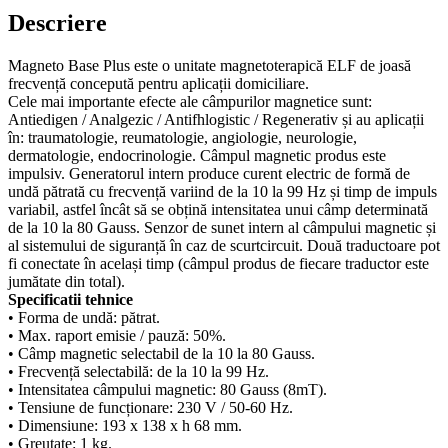
Descriere
Magneto Base Plus este o unitate magnetoterapică ELF de joasă
frecvență concepută pentru aplicații domiciliare.
Cele mai importante efecte ale câmpurilor magnetice sunt:
Antiedigen / Analgezic / Antifhlogistic / Regenerativ și au aplicații
în: traumatologie, reumatologie, angiologie, neurologie,
dermatologie, endocrinologie. Câmpul magnetic produs este
impulsiv. Generatorul intern produce curent electric de formă de
undă pătrată cu frecvență variind de la 10 la 99 Hz și timp de impuls
variabil, astfel încât să se obțină intensitatea unui câmp determinată
de la 10 la 80 Gauss. Senzor de sunet intern al câmpului magnetic și
al sistemului de siguranță în caz de scurtcircuit. Două traductoare pot
fi conectate în același timp (câmpul produs de fiecare traductor este
jumătate din total).
Specificatii tehnice
• Forma de undă: pătrat.
• Max. raport emisie / pauză: 50%.
• Câmp magnetic selectabil de la 10 la 80 Gauss.
• Frecvență selectabilă: de la 10 la 99 Hz.
• Intensitatea câmpului magnetic: 80 Gauss (8mT).
• Tensiune de funcționare: 230 V / 50-60 Hz.
• Dimensiune: 193 x 138 x h 68 mm.
• Greutate: 1 kg.