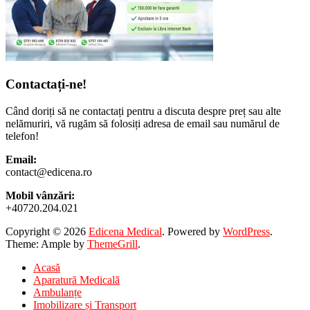
Contactați-ne!
Când doriți să ne contactați pentru a discuta despre preț sau alte
nelămuriri, vă rugăm să folosiți adresa de email sau numărul de
telefon!
Email:
contact@edicena.ro
Mobil vânzări:
+40720.204.021
Copyright © 2026
Edicena Medical
. Powered by
WordPress
.
Theme: Ample by
ThemeGrill
.
Acasă
Aparatură Medicală
Ambulanțe
Imobilizare și Transport