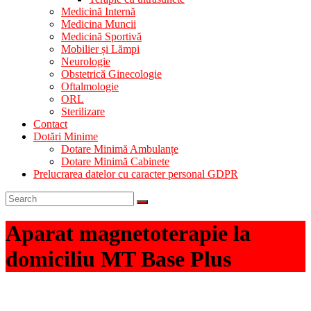
Medicină Internă
Medicina Muncii
Medicină Sportivă
Mobilier și Lămpi
Neurologie
Obstetrică Ginecologie
Oftalmologie
ORL
Sterilizare
Contact
Dotări Minime
Dotare Minimă Ambulanțe
Dotare Minimă Cabinete
Prelucrarea datelor cu caracter personal GDPR
Aparat magnetoterapie la
domiciliu MT Base Plus