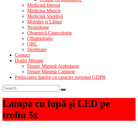
Medicină Internă
Medicina Muncii
Medicină Sportivă
Mobilier și Lămpi
Neurologie
Obstetrică Ginecologie
Oftalmologie
ORL
Sterilizare
Contact
Dotări Minime
Dotare Minimă Ambulanțe
Dotare Minimă Cabinete
Prelucrarea datelor cu caracter personal GDPR
Lampa cu lupă și LED pe
troliu 5x