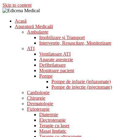
Skip to content
Acasă
Aparatura Medicala
Aparatură Medicală
Edicena Medical
Ambulanțe
Imobilizare și Transport
Intervenție, Resuscitare, Monitorizare
ATI
Ventilatoare ATI
Aparate anestezie
Defibrilatoare
Monitoare pacient
Pompe
Pompe de infuzie (infuzomate)
Pompe de injectie (injectomate)
Cardiologie
Chirurgie
Dermatologie
Fizioterapie
Diatermie
Electroterapie
Terapie cu laser
Masaj limfatic
Terapie cu ultrasunete