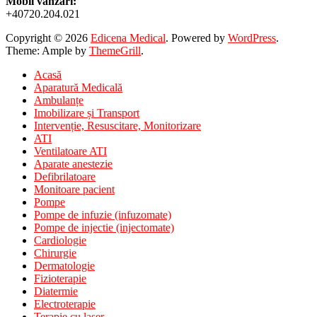
Mobil vânzări:
+40720.204.021
Copyright © 2026
Edicena Medical
. Powered by
WordPress
.
Theme: Ample by
ThemeGrill
.
Acasă
Aparatură Medicală
Ambulanțe
Imobilizare și Transport
Intervenție, Resuscitare, Monitorizare
ATI
Ventilatoare ATI
Aparate anestezie
Defibrilatoare
Monitoare pacient
Pompe
Pompe de infuzie (infuzomate)
Pompe de injectie (injectomate)
Cardiologie
Chirurgie
Dermatologie
Fizioterapie
Diatermie
Electroterapie
Terapie cu laser