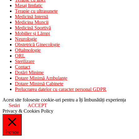
Masaj limfatic
Terapie cu ultrasunete
Medicină Internă
Medicina Muncii
Medicină Sportivă
Mobilier și Lămpi
Neurologie
Obstetrică Ginecologie
Oftalmologie
ORL
Sterilizare
Contact
Dotări Minime
Dotare Minimă Ambulanțe
Dotare Minimă Cabinete
Prelucrarea datelor cu caracter personal GDPR
Acest site foloseste cookie-uri pentru a îți îmbunătăți experiența
Setări
ACCEPT
Privacy & Cookies Policy
Închide